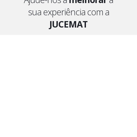
sua experiência com a
JUCEMAT
Envie seu
feedback
e contribua com a
nossa
inspeção
e
adaptação
Ouvidoria
Governo do Estado de Mato Grosso