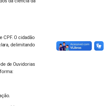
dos da ciência da
de CPF. O cidadão
lara, delimitando
ede de Ouvidorias
 forma:
ação.