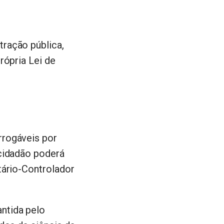
tração pública,
rópria Lei de
rrogáveis por
 cidadão poderá
tário-Controlador
ntida pelo