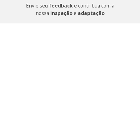
Envie seu
feedback
e contribua com a
nossa
inspeção
e
adaptação
Ouvidoria
Governo do Estado de Mato Grosso