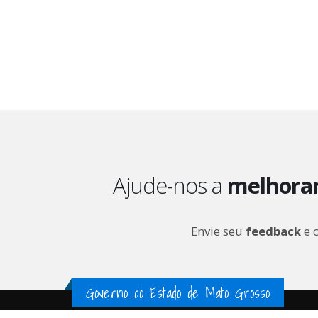
Ajude-nos a
melhora
Envie seu
feedback
e 
Governo do Estado de Mato Grosso